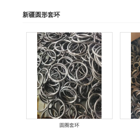
新疆圆形套环
圆圈套环