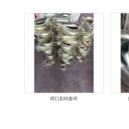
焊口彩锌套环