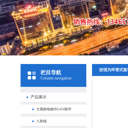
挂强为环管式套
栏目导航
Column navigation
产品展示
大规格电镀锌G414套环
八刺锚