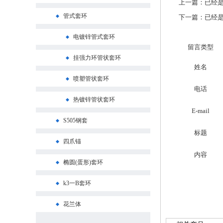
上一篇：已经是
管式套环
下一篇：已经是
电镀锌管式套环
留言类型
挂强力环管状套环
姓名
喷塑管状套环
电话
热镀锌管状套环
E-mail
S505钢套
标题
四爪锚
内容
椭圆(蛋形)套环
k3一B套环
花兰体