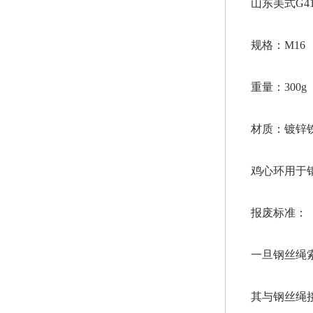
山东美式G4
规格：M16
重量：300g
材质：镀锌
鸡心环用于
报废标准：
一旦钢丝绳
其与钢丝绳