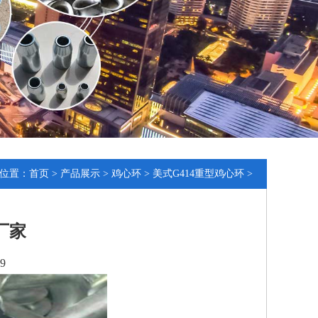
位置：
首页
>
产品展示
>
鸡心环
>
美式G414重型鸡心环
>
厂家
9