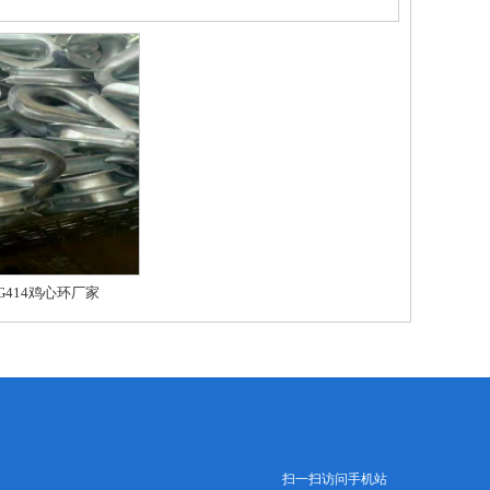
G414鸡心环厂家
扫一扫访问手机站